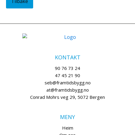
Tilbake
KONTAKT
90 76 73 24
47 45 21 90
seb@framtidsbygg.no
at@framtidsbygg.no
Conrad Mohrs veg 29, 5072 Bergen
MENY
Heim