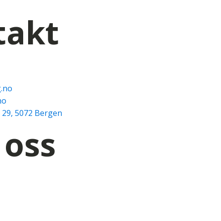
takt
.no
no
 29, 5072 Bergen
 oss