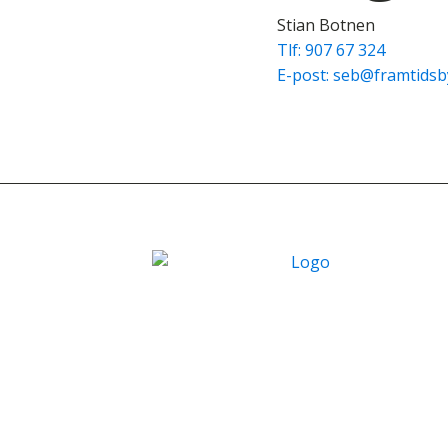
Stian Botnen
Tlf: 907 67 324
E-post: seb@framtids