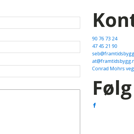
Kon
90 76 73 24
47 45 21 90
seb@framtidsbygg
at@framtidsbygg.
Conrad Mohrs veg
Følg