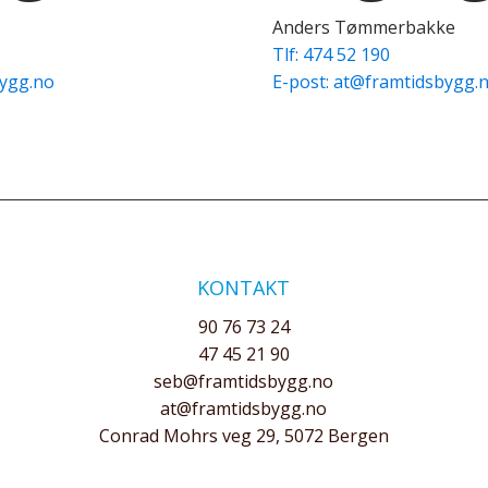
Anders Tømmerbakke
Tlf: 474 52 190
bygg.no
E-post: at@framtidsbygg.
KONTAKT
90 76 73 24
47 45 21 90
seb@framtidsbygg.no
at@framtidsbygg.no
Conrad Mohrs veg 29, 5072 Bergen